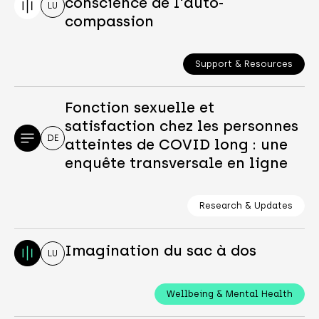
conscience de l'auto-
LU
compassion
Support & Resources
Fonction sexuelle et
satisfaction chez les personnes
DE
atteintes de COVID long : une
enquête transversale en ligne
Research & Updates
Imagination du sac à dos
LU
Wellbeing & Mental Health