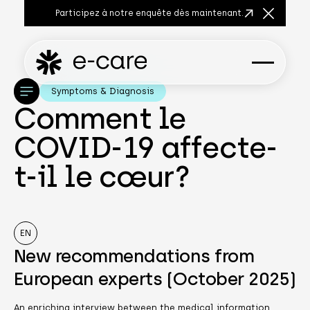
Participez à notre enquête dès maintenant.
Fermer la
Symptoms & Diagnosis
Comment le
COVID-19 affecte-
t-il le cœur?
EN
New recommendations from
European experts (October 2025)
An enriching interview between the medical information