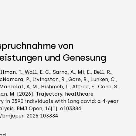
r la bannière d'annonce
nspruchnahme von
eistungen und Genesung
lman, T., Wall, E. C., Sarna, A., Mi, E., Bell, R.,
cNamara, P., Livingston, R., Gore, R., Lunken, C.,
 Manzelat, A. M., Hishmeh, L., Attree, E., Cone, S.,
an, M. (2026). Trajectory, healthcare
y in 3590 individuals with long covid: a 4-year
lysis. BMJ Open, 16(1), e103884.
36/bmjopen-2025-103884
ad.