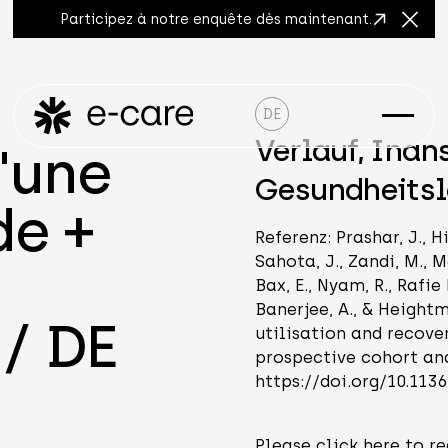
Participez à notre enquête dès maintenant.
Ferme
DE
Verlauf, Ina
'une
Gesundheitsl
de +
Referenz: Prashar, J., Hil
Sahota, J., Zandi, M., M
Bax, E., Nyam, R., Rafie
Banerjee, A., & Heightm
 / DE
utilisation and recover
prospective cohort ana
https://doi.org/10.11
Please click here to re