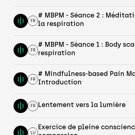
# MBPM - Séance 2 : Méditati
FR
la respiration
# MBPM - Séance 1 : Body sca
FR
respiration
# Mindfulness-based Pain 
FR
Introduction
Lentement vers la lumière
FR
Exercice de pleine conscienc
LU