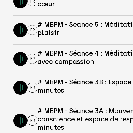
FR
cœur
# MBPM - Séance 5 : Méditati
FR
plaisir
# MBPM - Séance 4 : Méditat
FR
avec compassion
# MBPM - Séance 3B : Espace 
FR
minutes
# MBPM - Séance 3A : Mouve
conscience et espace de resp
FR
minutes