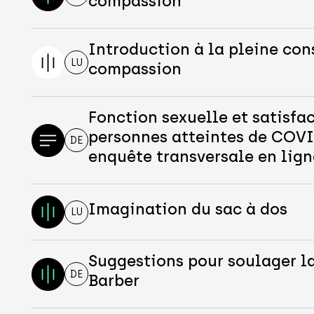
compassion
Introduction à la pleine con
LU
compassion
Fonction sexuelle et satisfac
personnes atteintes de COVI
DE
enquête transversale en lign
Imagination du sac à dos
LU
Suggestions pour soulager l
DE
Barber