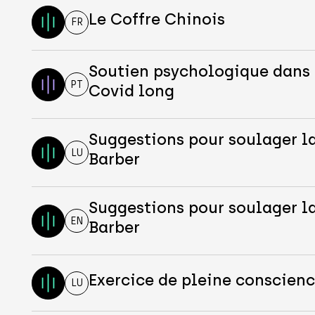
Le Coffre Chinois
FR
Soutien psychologique dans 
PT
Covid long
Suggestions pour soulager l
LU
Barber
Suggestions pour soulager l
EN
Barber
Exercice de pleine conscienc
LU