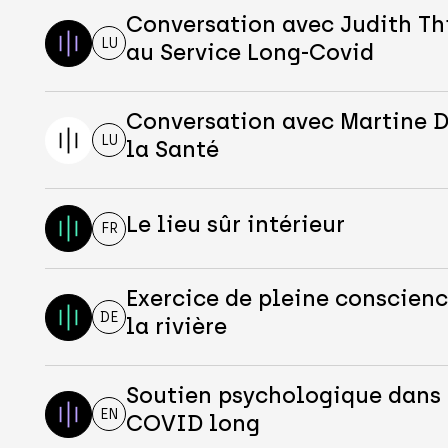
Conversation avec Judith Th
LU
au Service Long-Covid
Conversation avec Martine D
LU
la Santé
Le lieu sûr intérieur
FR
Exercice de pleine conscience
DE
la rivière
Soutien psychologique dans 
EN
COVID long