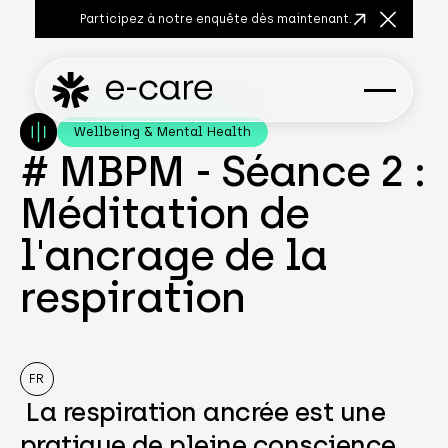
Participez à notre enquête dès maintenant.
Fermer la
Wellbeing & Mental Health
# MBPM - Séance 2 :
Méditation de
l'ancrage de la
respiration
FR
La respiration ancrée est une
pratique de pleine conscience