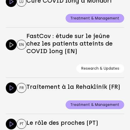
Cure COVID long à Mondorf
LU
Treatment & Management
FastCov : étude sur le jeûne
chez les patients atteints de
EN
COVID long (EN)
Research & Updates
Traitement à la Rehaklinik (FR)
FR
Treatment & Management
Le rôle des proches (PT)
PT