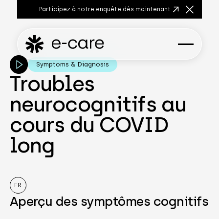
Participez à notre enquête dès maintenant.
Fermer la
Symptoms & Diagnosis
Troubles
neurocognitifs au
cours du COVID
long
FR
Aperçu des symptômes cognitifs