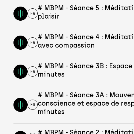
# MBPM - Séance 5 : Méditati
FR
plaisir
# MBPM - Séance 4 : Méditat
FR
avec compassion
# MBPM - Séance 3B : Espace 
FR
minutes
# MBPM - Séance 3A : Mouve
conscience et espace de resp
FR
minutes
# MBPM - Séance 2 : Méditati