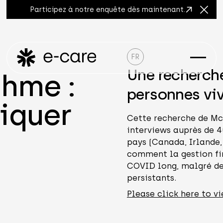
Participez à notre enquête dès maintenant.
Ferme
FR
Une recherche
thme :
personnes vi
iquer
Cette recherche de Mc
interviews auprès de 
pays (Canada, Irlande,
comment la gestion fin
COVID long, malgré de
persistants.
Please click here to vi