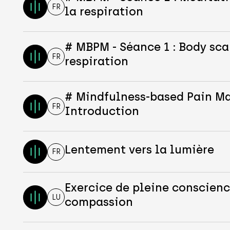
FR
la respiration
# MBPM - Séance 1 : Body sca
FR
respiration
# Mindfulness-based Pain 
FR
Introduction
Lentement vers la lumière
FR
Exercice de pleine conscienc
LU
compassion