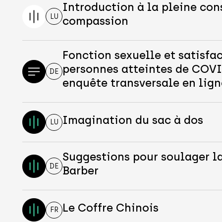
Introduction à la pleine con
LU
compassion
Fonction sexuelle et satisfac
personnes atteintes de COVI
DE
enquête transversale en lign
Imagination du sac à dos
LU
Suggestions pour soulager l
DE
Barber
Le Coffre Chinois
FR