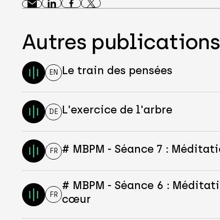
Autres publication
Le train des pensées
EN
L'exercice de l'arbre
DE
# MBPM - Séance 7 : Méditat
FR
# MBPM - Séance 6 : Méditati
FR
cœur