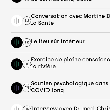
Conversation avec Martine D
LU
la Santé
Le lieu sûr intérieur
FR
Exercice de pleine conscience
DE
la rivière
Soutien psychologique dans 
EN
COVID long
Interview avec Dr. med. Chri
DE