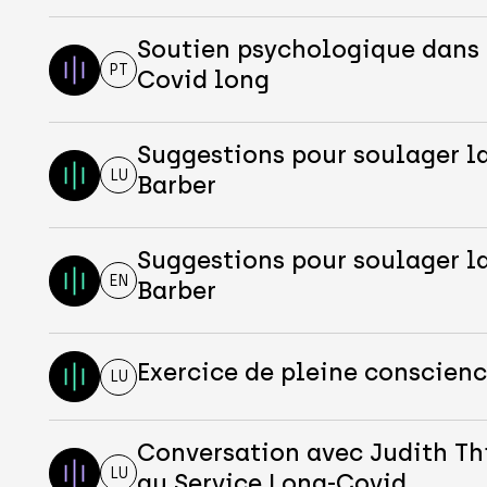
Soutien psychologique dans 
PT
Covid long
Suggestions pour soulager l
LU
Barber
Suggestions pour soulager l
EN
Barber
Exercice de pleine conscienc
LU
Conversation avec Judith Th
LU
au Service Long-Covid