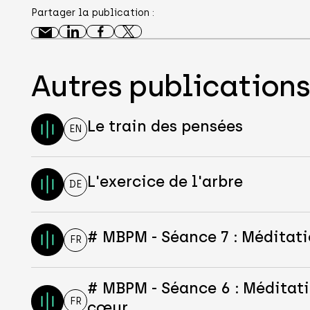
Partager la publication :
Autres publication
Le train des pensées
EN
L'exercice de l'arbre
DE
# MBPM - Séance 7 : Méditat
FR
# MBPM - Séance 6 : Méditati
FR
cœur