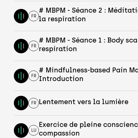
# MBPM - Séance 2 : Méditati
FR
la respiration
# MBPM - Séance 1 : Body sca
FR
respiration
# Mindfulness-based Pain 
FR
Introduction
Lentement vers la lumière
FR
Exercice de pleine conscienc
LU
compassion