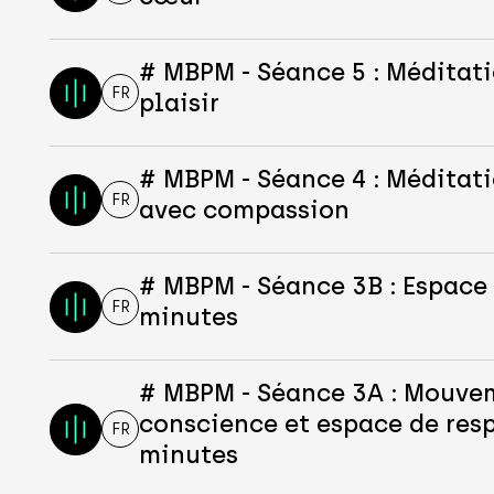
# MBPM - Séance 5 : Méditati
FR
plaisir
# MBPM - Séance 4 : Méditat
FR
avec compassion
# MBPM - Séance 3B : Espace 
FR
minutes
# MBPM - Séance 3A : Mouve
conscience et espace de resp
FR
minutes