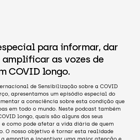
r la bannière d'annonce
special para informar, dar
e amplificar as vozes de
m COVID longo.
ternacional de Sensibilização sobre a COVID
arço, apresentamos um episódio especial do
mentar a consciência sobre esta condição que
soas em todo o mundo. Neste podcast também
COVID longo, quais são alguns dos seus
e como pode afetar a vida diária de quem
. O nosso objetivo é tornar esta realidade
r a empatia e incentivar uma maior atenção e