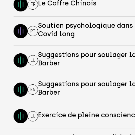
Le Coffre Chinois
FR
Soutien psychologique dans 
PT
Covid long
Suggestions pour soulager l
LU
Barber
Suggestions pour soulager l
EN
Barber
Exercice de pleine conscienc
LU