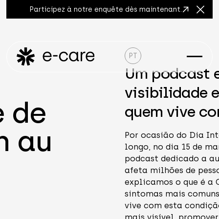
Participez à notre enquête dès maintenant.
Ferme
PT
Um podcast e
visibilidade 
e de
quem vive co
n au
Por ocasião do Dia In
longo, no dia 15 de m
podcast dedicado a au
afeta milhões de pes
explicamos o que é a 
sintomas mais comuns 
vive com esta condição
mais visível, promove