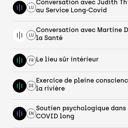
Conversation avec Judith Th
LU
au Service Long-Covid
Conversation avec Martine D
LU
la Santé
Le lieu sûr intérieur
FR
Exercice de pleine conscience
DE
la rivière
Soutien psychologique dans 
EN
COVID long