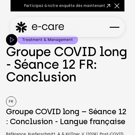
Participez à notre enquête dès maintenant.
Fermer la
Treatment & Management
Groupe COVID long
- Séance 12 FR:
Conclusion
FR
Groupe COVID long – Séance 12
: Conclusion - Langue française
Référence: Kupferschmitt, A.,& Köllner, V. (2024). Post-COVID