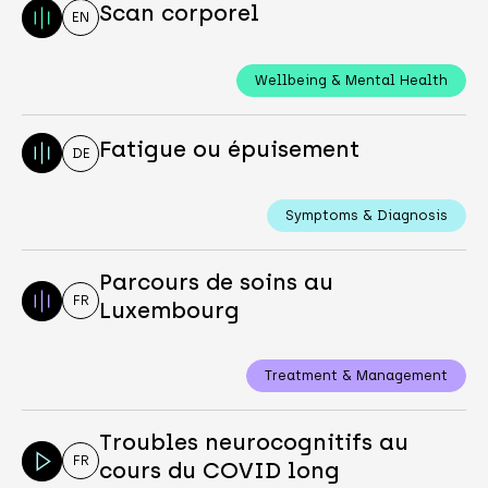
Scan corporel
EN
Wellbeing & Mental Health
Fatigue ou épuisement
DE
Symptoms & Diagnosis
Parcours de soins au
FR
Luxembourg
Treatment & Management
Troubles neurocognitifs au
FR
cours du COVID long