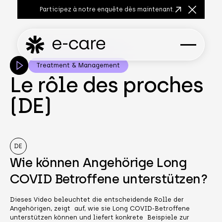
Participez à notre enquête dès maintenant.
Fermer la
Treatment & Management
Le rôle des proches
(DE)
DE
Wie können Angehörige Long
COVID Betroffene unterstützen?
Dieses Video beleuchtet die entscheidende Rolle der
Angehörigen, zeigt auf, wie sie Long COVID-Betroffene
unterstützen können und liefert konkrete Beispiele zur