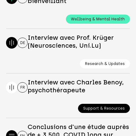
bienveillant
Wellbeing & Mental Health
Interview avec Prof. Krüger
DE
(Neurosciences, Uni.Lu)
Research & Updates
Interview avec Charles Benoy,
FR
psychothérapeute
Support & Resources
Conclusions d'une étude auprès
de + 3 500 COVID long sur
EN