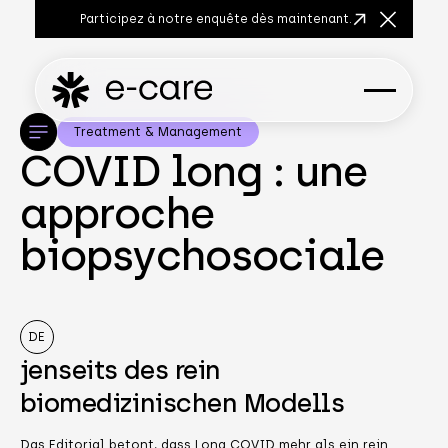
Participez à notre enquête dès maintenant.
Fermer la
Treatment & Management
COVID long : une
approche
biopsychosociale
DE
jenseits des rein
biomedizinischen Modells
Das Editorial betont, dass Long COVID mehr als ein rein