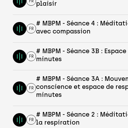
FR
plaisir
# MBPM - Séance 4 : Méditat
FR
avec compassion
# MBPM - Séance 3B : Espace 
FR
minutes
# MBPM - Séance 3A : Mouve
conscience et espace de resp
FR
minutes
# MBPM - Séance 2 : Méditati
FR
la respiration