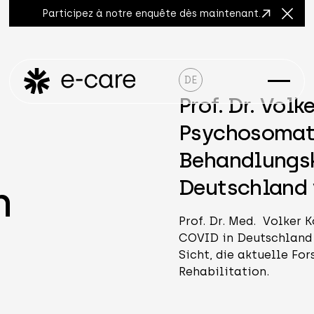
Participez à notre enquête dès maintenant.
Ferme
DE
Prof. Dr. Volk
Psychosomatik
Behandlungsk
Deutschland 
n
Prof. Dr. Med. Volker 
COVID in Deutschland 
Sicht, die aktuelle Fo
Rehabilitation.