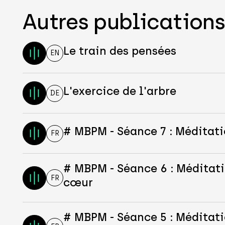
Autres publication
Le train des pensées
EN
L'exercice de l'arbre
DE
# MBPM - Séance 7 : Méditat
FR
# MBPM - Séance 6 : Méditati
FR
cœur
# MBPM - Séance 5 : Méditati