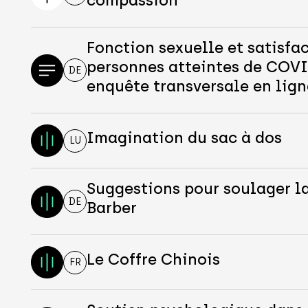
compassion
Fonction sexuelle et satisfac
personnes atteintes de COVI
DE
enquête transversale en lign
Imagination du sac à dos
LU
Suggestions pour soulager l
DE
Barber
Le Coffre Chinois
FR