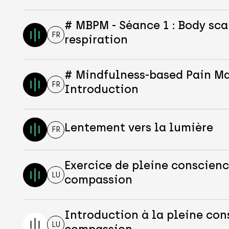
# MBPM - Séance 1 : Body sca
FR
respiration
# Mindfulness-based Pain 
FR
Introduction
Lentement vers la lumière
FR
Exercice de pleine conscienc
LU
compassion
Introduction à la pleine con
LU