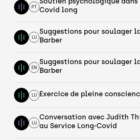
Soutien psychologique dans 
PT
Covid long
Suggestions pour soulager l
LU
Barber
Suggestions pour soulager l
EN
Barber
Exercice de pleine conscienc
LU
Conversation avec Judith Th
LU
au Service Long-Covid