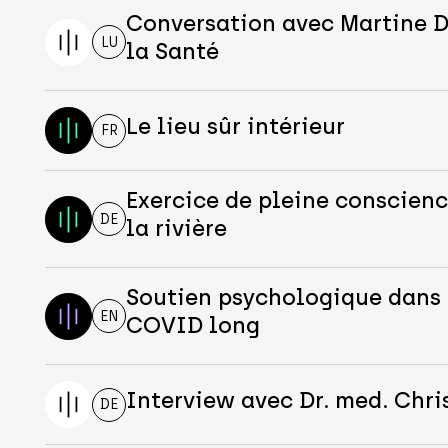
Conversation avec Martine D
LU
la Santé
Le lieu sûr intérieur
FR
Exercice de pleine conscience
DE
la rivière
Soutien psychologique dans 
EN
COVID long
Interview avec Dr. med. Chri
DE