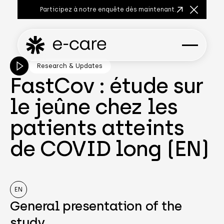
Participez à notre enquête dès maintenant.
Fermer la
Research & Updates
FastCov : étude sur
le jeûne chez les
patients atteints
de COVID long (EN)
EN
General presentation of the
study