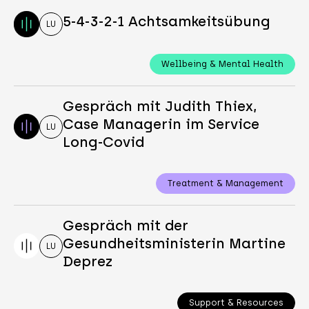
5-4-3-2-1 Achtsamkeitsübung
LU
Wellbeing & Mental Health
Gespräch mit Judith Thiex,
Case Managerin im Service
LU
Long-Covid
Treatment & Management
Gespräch mit der
Gesundheitsministerin Martine
LU
Deprez
Support & Resources