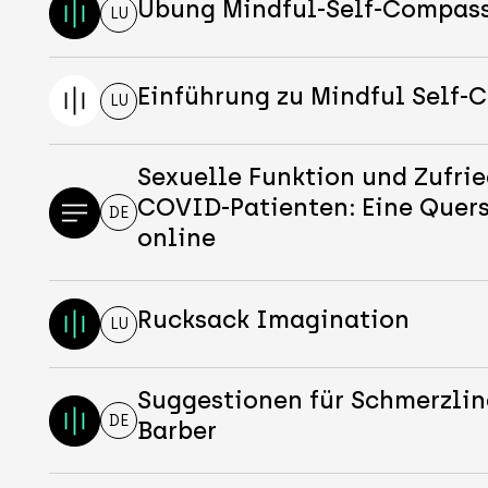
Übung Mindful-Self-Compas
LU
Einführung zu Mindful Self
LU
Sexuelle Funktion und Zufrie
COVID-Patienten: Eine Quer
DE
online
Rucksack Imagination
LU
Suggestionen für Schmerzli
DE
Barber