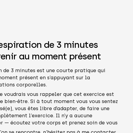
nnouncement Banner
espiration de 3 minutes
venir au moment présent
n de 3 minutes est une courte pratique qui
moment présent en s’appuyant sur la
ations corporelles.
 voudrais vous rappeler que cet exercice est
re bien-être. Si à tout moment vous vous sentez
sé(e), vous êtes libre d’adapter, de faire une
plètement l’exercice. Il n’y a aucune
r — écoutez votre corps et prenez soin de vous
l'on se rencontre, n'hésitez pas à me contacter