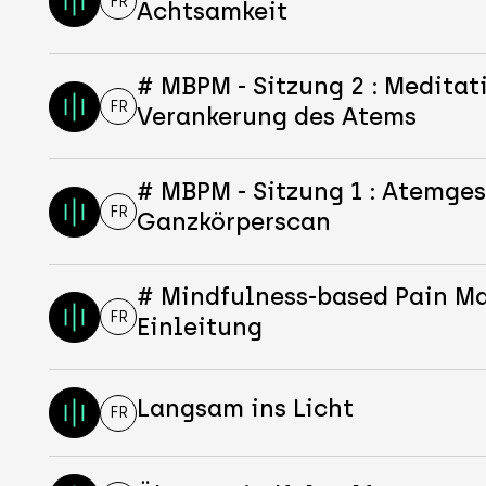
FR
Achtsamkeit
# MBPM - Sitzung 2 : Meditat
FR
Verankerung des Atems
# MBPM - Sitzung 1 : Atemges
FR
Ganzkörperscan
# Mindfulness-based Pain 
FR
Einleitung
Langsam ins Licht
FR