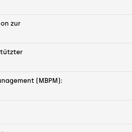
ion zur
tützter
Management (MBPM):