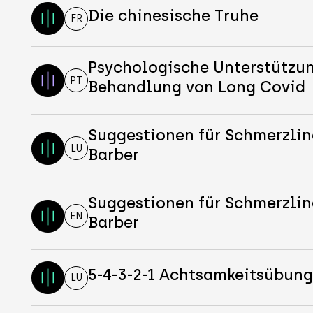
Die chinesische Truhe
FR
Psychologische Unterstützun
PT
Behandlung von Long Covid
Suggestionen für Schmerzli
LU
Barber
Suggestionen für Schmerzli
EN
Barber
5-4-3-2-1 Achtsamkeitsübun
LU