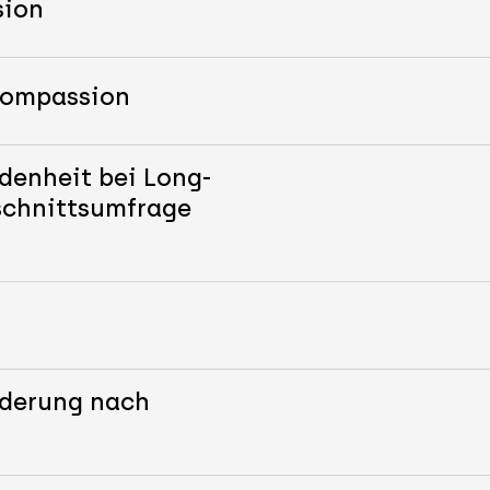
sion
-Compassion
denheit bei Long-
schnittsumfrage
nderung nach