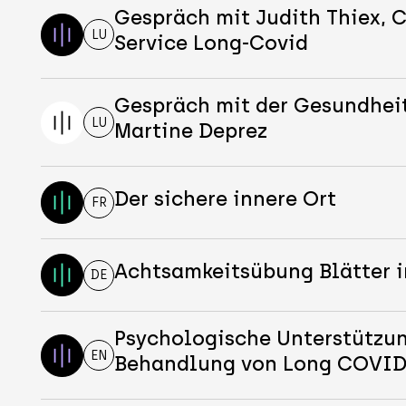
Gespräch mit Judith Thiex, 
LU
Service Long-Covid
Gespräch mit der Gesundhei
LU
Martine Deprez
Der sichere innere Ort
FR
Achtsamkeitsübung Blätter i
DE
Psychologische Unterstützun
EN
Behandlung von Long COVI