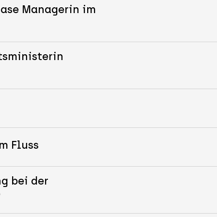
Case Managerin im
tsministerin
m Fluss
g bei der
D