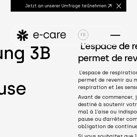
Jetzt an unserer Umfrage teilnehmen.
Close A
FR
L’espace de r
ung 3B
permet de re
L’espace de respiratio
permet de revenir au 
use
respiration et les sens
Avant de commencer, je
destiné à soutenir vot
mal à l’aise ou indispo
pause ou d’arrêter com
obligation de continue
Si vous souhaitez que 