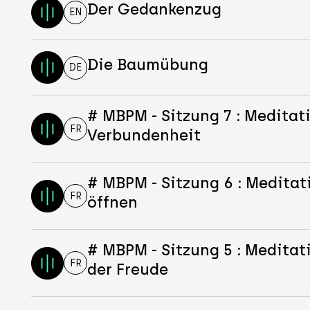
Der Gedankenzug
EN
Die Baumübung
DE
# MBPM - Sitzung 7 : Meditat
FR
Verbundenheit
# MBPM - Sitzung 6 : Meditat
FR
öffnen
# MBPM - Sitzung 5 : Meditat
FR
der Freude