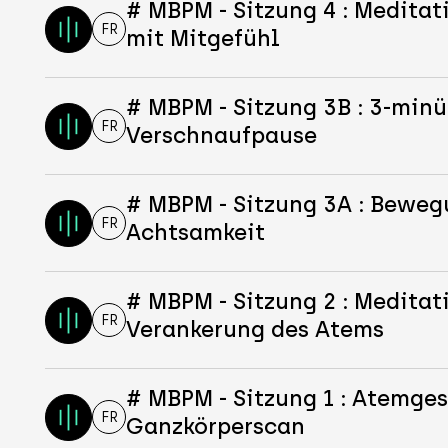
# MBPM - Sitzung 4 : Meditat
FR
mit Mitgefühl
# MBPM - Sitzung 3B : 3-minü
FR
Verschnaufpause
# MBPM - Sitzung 3A : Beweg
FR
Achtsamkeit
# MBPM - Sitzung 2 : Meditat
FR
Verankerung des Atems
# MBPM - Sitzung 1 : Atemges
FR
Ganzkörperscan