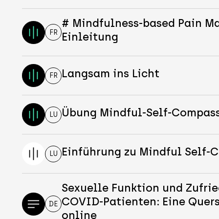
# Mindfulness-based Pain 
FR
Einleitung
Langsam ins Licht
FR
Übung Mindful-Self-Compas
LU
Einführung zu Mindful Self
LU
Sexuelle Funktion und Zufrie
COVID-Patienten: Eine Quer
DE
online