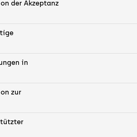
ion der Akzeptanz
tige
ungen in
ion zur
tützter