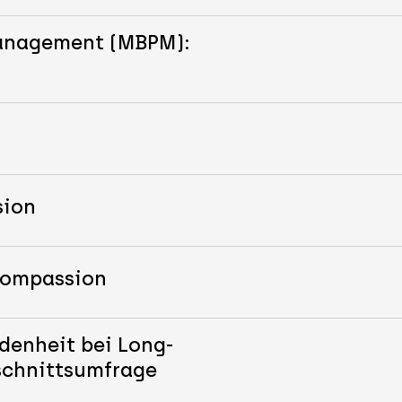
Management (MBPM):
sion
-Compassion
denheit bei Long-
schnittsumfrage