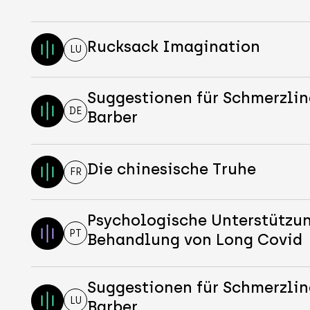
Rucksack Imagination
LU
Suggestionen für Schmerzli
DE
Barber
Die chinesische Truhe
FR
Psychologische Unterstützun
PT
Behandlung von Long Covid
Suggestionen für Schmerzli
LU
Barber