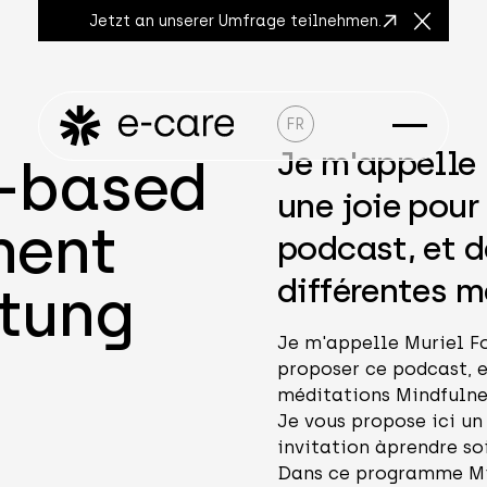
Jetzt an unserer Umfrage teilnehmen.
Close A
FR
Je m'appelle 
s-based
une joie pour
ment
podcast, et 
différentes m
itung
Je m'appelle Muriel Fo
proposer ce podcast, 
méditations Mindfulne
Je vous propose ici u
invitation àprendre so
Dans ce programme Mi