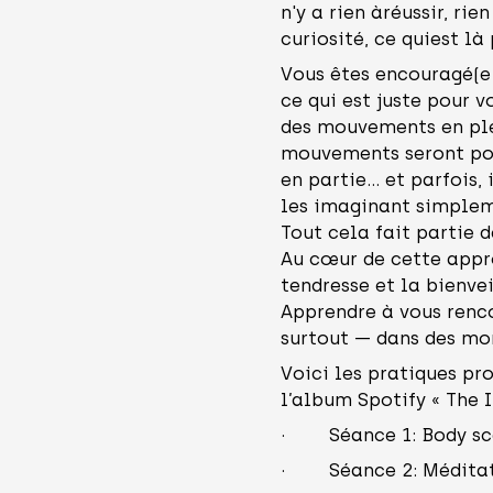
n'y a rien àréussir, rie
curiosité, ce quiest là
Vous êtes encouragé(e
ce qui est juste pour 
des mouvements en ple
mouvements seront pos
en partie... et parfois,
les imaginant simplem
Tout cela fait partie d
Au cœur de cette approc
tendresse et la bienv
Apprendre à vous renc
surtout — dans des mom
Voici les pratiques pr
l’album Spotify « The 
· Séance 1: Body scan
· Séance 2: Méditatio