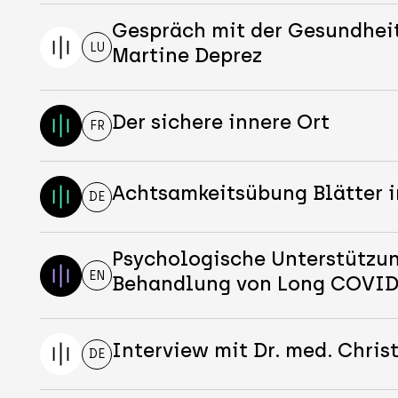
Gespräch mit der Gesundhei
LU
Martine Deprez
Der sichere innere Ort
FR
Achtsamkeitsübung Blätter i
DE
Psychologische Unterstützun
EN
Behandlung von Long COVI
Interview mit Dr. med. Chris
DE