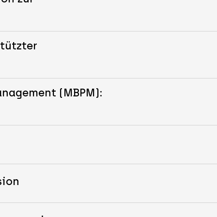
tützter
Management (MBPM):
sion