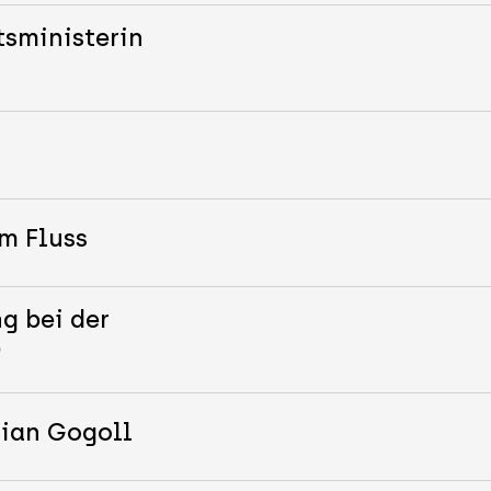
tsministerin
m Fluss
g bei der
D
tian Gogoll