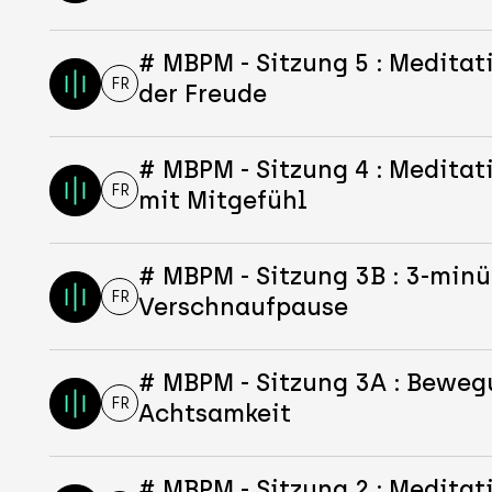
# MBPM - Sitzung 5 : Meditat
FR
der Freude
# MBPM - Sitzung 4 : Meditat
FR
mit Mitgefühl
# MBPM - Sitzung 3B : 3-minü
FR
Verschnaufpause
# MBPM - Sitzung 3A : Beweg
FR
Achtsamkeit
# MBPM - Sitzung 2 : Meditat