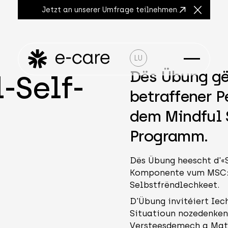
Jetzt an unserer Umfrage teilnehmen.
Close A
LU
Dës Übung gë
-Self-
betraffener P
dem Mindful 
Programm.
Dës Übung heescht d'«S
Komponente vum MSC: 
Selbstfrëndlechkeet.
D'Übung invitéiert Ie
Situatioun nozedenke
Versteesdemech a Matg