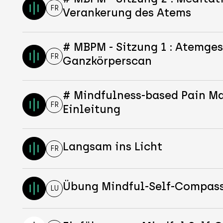
FR
Verankerung des Atems
# MBPM - Sitzung 1 : Atemges
FR
Ganzkörperscan
# Mindfulness-based Pain 
FR
Einleitung
Langsam ins Licht
FR
Übung Mindful-Self-Compas
LU