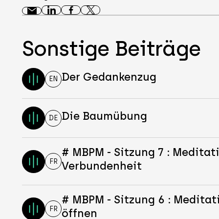
Sonstige Beiträge
Der Gedankenzug
EN
Die Baumübung
DE
# MBPM - Sitzung 7 : Meditat
FR
Verbundenheit
# MBPM - Sitzung 6 : Meditat
FR
öffnen