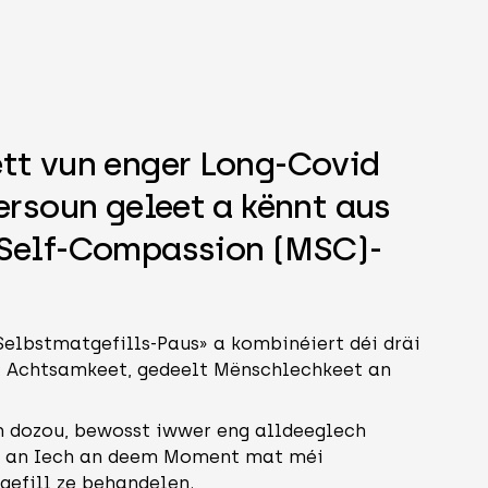
nnouncement Banner
tt vun enger Long-Covid
ersoun geleet a kënnt aus
Self-Compassion (MSC)-
elbstmatgefills-Paus» a kombinéiert déi dräi
Achtsamkeet, gedeelt Mënschlechkeet an
ch dozou, bewosst iwwer eng alldeeglech
n an Iech an deem Moment mat méi
efill ze behandelen.