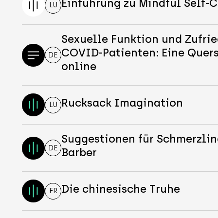
Einführung zu Mindful Self
LU
Sexuelle Funktion und Zufrie
COVID-Patienten: Eine Quer
DE
online
Rucksack Imagination
LU
Suggestionen für Schmerzli
DE
Barber
Die chinesische Truhe
FR