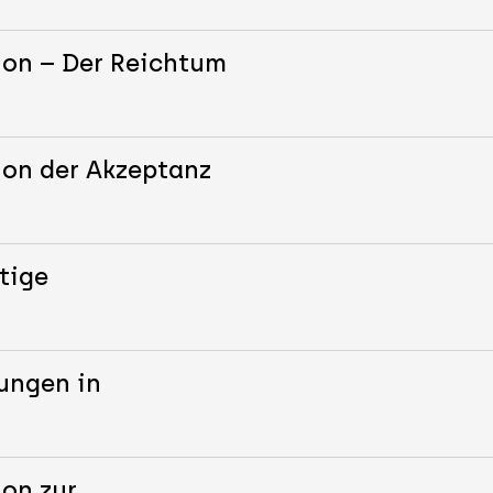
ion – Der Reichtum
ion der Akzeptanz
tige
ungen in
ion zur