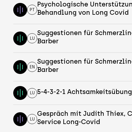
Psychologische Unterstützun
PT
Behandlung von Long Covid
Suggestionen für Schmerzli
LU
Barber
Suggestionen für Schmerzli
EN
Barber
5-4-3-2-1 Achtsamkeitsübun
LU
Gespräch mit Judith Thiex, 
LU
Service Long-Covid