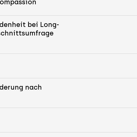
-Compassion
denheit bei Long-
schnittsumfrage
nderung nach