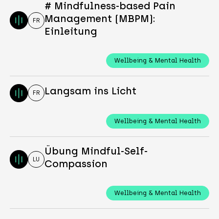
# Mindfulness-based Pain
Management (MBPM):
FR
Einleitung
Wellbeing & Mental Health
Langsam ins Licht
FR
Wellbeing & Mental Health
Übung Mindful-Self-
LU
Compassion
Wellbeing & Mental Health