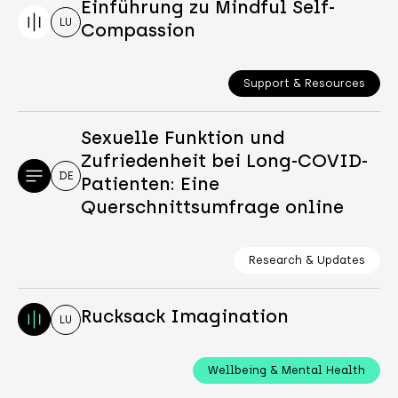
Einführung zu Mindful Self-
LU
Compassion
Support & Resources
Sexuelle Funktion und
Zufriedenheit bei Long-COVID-
DE
Patienten: Eine
Querschnittsumfrage online
Research & Updates
Rucksack Imagination
LU
Wellbeing & Mental Health