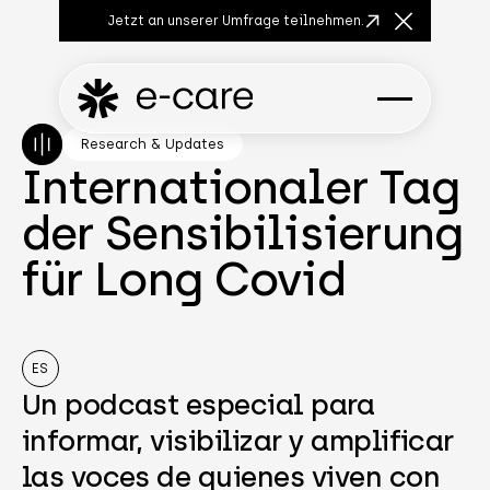
Jetzt an unserer Umfrage teilnehmen.
Close Anno
Research & Updates
Internationaler Tag
der Sensibilisierung
für Long Covid
ES
Un podcast especial para
informar, visibilizar y amplificar
las voces de quienes viven con