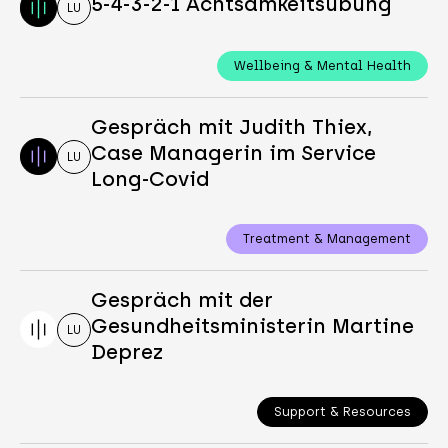
5-4-3-2-1 Achtsamkeitsübung
LU
Wellbeing & Mental Health
Gespräch mit Judith Thiex,
Case Managerin im Service
LU
Long-Covid
Treatment & Management
Gespräch mit der
Gesundheitsministerin Martine
LU
Deprez
Support & Resources