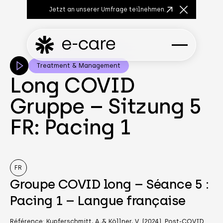
Jetzt an unserer Umfrage teilnehmen.
Close Anno
Treatment & Management
Long COVID
Gruppe – Sitzung 5
FR: Pacing 1
FR
Groupe COVID long – Séance 5 :
Pacing 1 – Langue française
Référence: Kupferschmitt, A.,& Köllner, V. (2024). Post-COVID