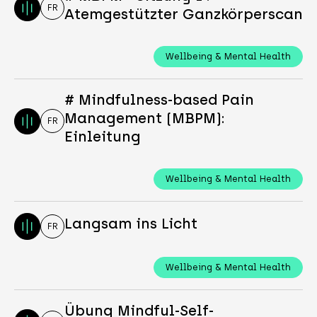
FR
Atemgestützter Ganzkörperscan
Wellbeing & Mental Health
# Mindfulness-based Pain
Management (MBPM):
FR
Einleitung
Wellbeing & Mental Health
Langsam ins Licht
FR
Wellbeing & Mental Health
Übung Mindful-Self-