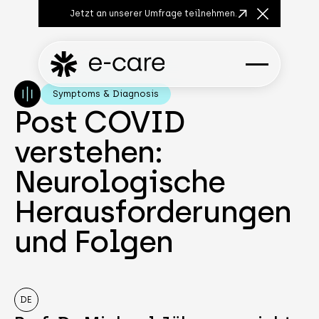
Jetzt an unserer Umfrage teilnehmen.
Close Anno
Symptoms & Diagnosis
Post COVID
verstehen:
Neurologische
Herausforderungen
und Folgen
DE