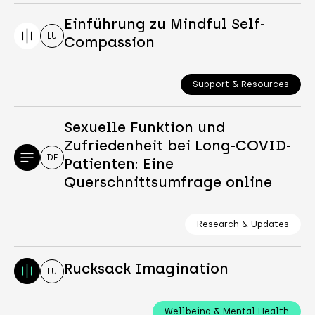
Einführung zu Mindful Self-
LU
Compassion
Support & Resources
Sexuelle Funktion und
Zufriedenheit bei Long-COVID-
DE
Patienten: Eine
Querschnittsumfrage online
Research & Updates
Rucksack Imagination
LU
Wellbeing & Mental Health