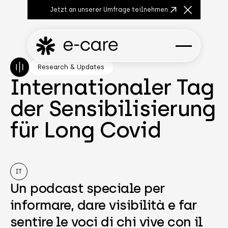
Jetzt an unserer Umfrage teilnehmen.
Close Anno
Research & Updates
Internationaler Tag
der Sensibilisierung
für Long Covid
IT
Un podcast speciale per
informare, dare visibilità e far
sentire le voci di chi vive con il