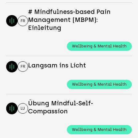
# Mindfulness-based Pain
Management (MBPM):
FR
Einleitung
Wellbeing & Mental Health
Langsam ins Licht
FR
Wellbeing & Mental Health
Übung Mindful-Self-
LU
Compassion
Wellbeing & Mental Health