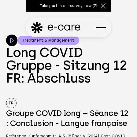
Take part in our survey now.
Close Announcem
Treatment & Management
Long COVID
Gruppe - Sitzung 12
FR: Abschluss
FR
Groupe COVID long – Séance 12
: Conclusion - Langue française
Référence: Kupferschmitt, A.,& Köllner, V. (2024). Post-COVID