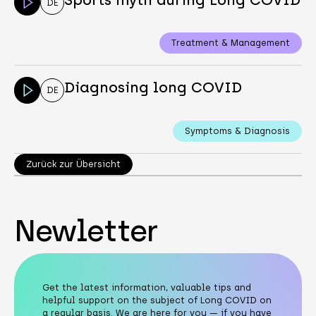
DE
Treatment & Management
Diagnosing long COVID
DE
Symptoms & Diagnosis
Zurück zur Übersicht
Newletter
Get the latest information, valuable tips and
helpful support on the subject of Long COVID on
a regular basis. We are here for you — if you have