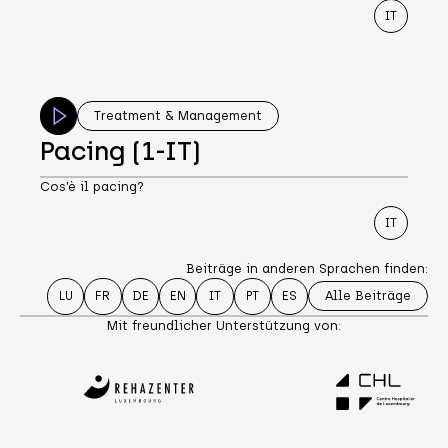
IT
Treatment & Management
Pacing (1-IT)
Cos’è il pacing?
IT
Beiträge in anderen Sprachen finden:
Alle Beiträge
LU
FR
DE
EN
IT
PT
ES
Mit freundlicher Unterstützung von: