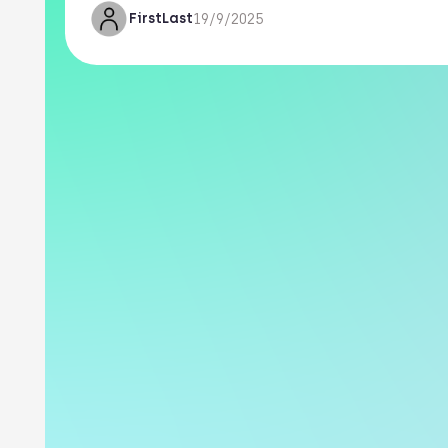
First
Last
19/9/2025