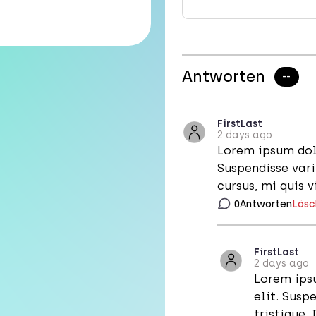
Antworten
--
First
Last
2 days ago
Lorem ipsum dolo
Suspendisse vari
cursus, mi quis v
0
Antworten
Lösc
First
Last
2 days ago
Lorem ips
elit. Susp
tristique. 