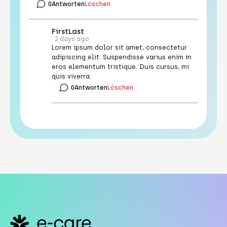
0
Antworten
Löschen
First
Last
2 days ago
Lorem ipsum dolor sit amet, consectetur
adipiscing elit. Suspendisse varius enim in
eros elementum tristique. Duis cursus, mi
quis viverra.
0
Antworten
Löschen
Footer